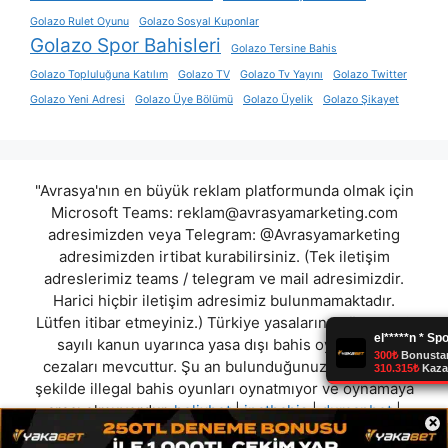
Golazo Rulet Oyunu
Golazo Sosyal Kuponlar
Golazo Spor Bahisleri
Golazo Tersine Bahis
Golazo Topluluğuna Katılım
Golazo TV
Golazo Tv Yayını
Golazo Twitter
Golazo Yeni Adresi
Golazo Üye Bölümü
Golazo Üyelik
Golazo Şikayet
"Avrasya'nın en büyük reklam platformunda olmak için
Microsoft Teams:
reklam@avrasyamarketing.com
adresimizden veya Telegram: @Avrasyamarketing
adresimizden irtibat kurabilirsiniz. (Tek iletişim
adreslerimiz teams / telegram ve mail adresimizdir.
Harici hiçbir iletişim adresimiz bulunmamaktadır.
Lütfen itibar etmeyiniz.) Türkiye yasalarına göre 7258
sayılı kanun uyarınca yasa dışı bahis oynamanın
cezaları mevcuttur. Şu an bulunduğunuz site hiç bir
şekilde illegal bahis oyunları oynatmıyor ve oynamaya
aracı olmuyordur.
helixbet
|
inatbahis
|
dumanbet
|
×
aresbet
|
wantedbet
|
slottica
|
milosbet
|
casinopol
"