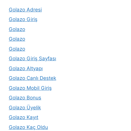
Golazo Adresi
Golazo Giriş
Golazo
Golazo
Golazo
Golazo Giriş Sayfası
Golazo Altyapı
Golazo Canlı Destek
Golazo Mobil Giriş
Golazo Bonus
Golazo Üyelik
Golazo Kayıt
Golazo Kaç Oldu