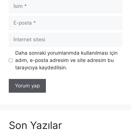
İsim
E-
posta
İnternet
sitesi
Daha sonraki yorumlarımda kullanılması için
adım, e-posta adresim ve site adresim bu
tarayıcıya kaydedilsin.
Son Yazılar