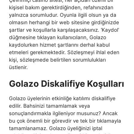
kişisel bakım gerektirdiğinden, refahınızdan
yalnızca sorumludur. Oyunla ilgili olsun ya da
olmasın herhangi bir web sitesine girdiğinizde
şartlar ve koşullarla karşılaşacaksınız. ‘Kaydol’
düğmesine tıklayan kullanıcıların, Golazo
kaydolurken hizmet şartlarını derhal kabul
etmeleri gerekmektedir. Sözleşmeyi ihlal eden
kişi, sözleşmede belirtilen sorumlulukları
üstlenir.
Golazo Diskalifiye Koşulları
Golazo üyelerinin etkinliğe katılımı diskalifiye
edilir. Bahsinizi tamamlamak veya
sonuçlandırmakla ilgileniyor musunuz? Ancak
bu çok önemli bir görevdir ve tek bir tıklamayla
tamamlanamaz. Golazo üyeliğinizi iptal