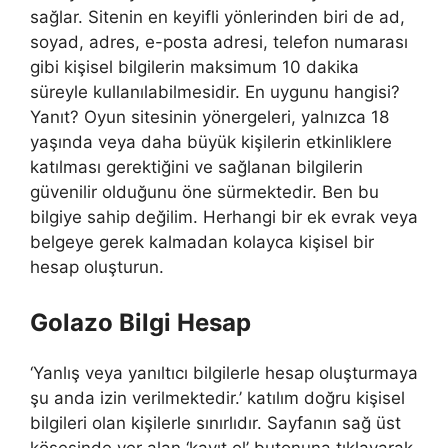
sağlar. Sitenin en keyifli yönlerinden biri de ad,
soyad, adres, e-posta adresi, telefon numarası
gibi kişisel bilgilerin maksimum 10 dakika
süreyle kullanılabilmesidir. En uygunu hangisi?
Yanıt? Oyun sitesinin yönergeleri, yalnızca 18
yaşında veya daha büyük kişilerin etkinliklere
katılması gerektiğini ve sağlanan bilgilerin
güvenilir olduğunu öne sürmektedir. Ben bu
bilgiye sahip değilim. Herhangi bir ek evrak veya
belgeye gerek kalmadan kolayca kişisel bir
hesap oluşturun.
Golazo Bilgi Hesap
‘Yanlış veya yanıltıcı bilgilerle hesap oluşturmaya
şu anda izin verilmektedir.’ katılım doğru kişisel
bilgileri olan kişilerle sınırlıdır. Sayfanın sağ üst