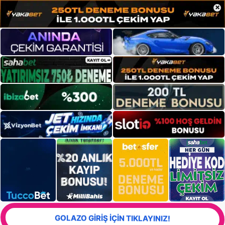
×
GOLAZO GİRİŞ İÇİN TIKLAYINIZ!