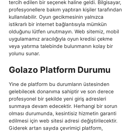
tercih edilen bir seçenek haline geldi. Bilgisayar,
profesyonellere bakım yaptıran kişiler tarafından
kullanılabilir. Oyun gecikmesinin yalnızca
istikrarlı bir internet bağlantısıyla mümkün
olduğunu lütfen unutmayın. Web sitemiz, mobil
uygulamamız aracılığıyla oyun kredisi çekme
veya yatırma talebinde bulunmanın kolay bir
yolunu sunar.
Golazo Platform Durumu
Yine de platform bu durumların üstesinden
gelebilecek donanıma sahiptir ve son derece
profesyonel bir şekilde yeni giriş adresleri
sunmaya devam edecektir. Herhangi bir sorun
olması durumunda, kesintisiz hizmetin garanti
edilmesi için web sitesi adresi değiştirilecektir.
Giderek artan sayıda çevrimiçi platform,