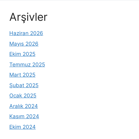
Arşivler
Haziran 2026
Mayıs 2026
Ekim 2025
Temmuz 2025
Mart 2025
Şubat 2025
Ocak 2025
Aralık 2024
Kasım 2024
Ekim 2024