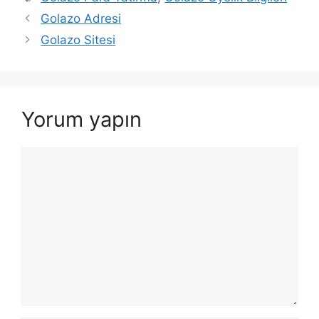
Golazo Adresi
Golazo Sitesi
Yorum yapın
Yorum