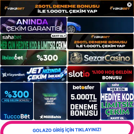
×
GOLAZO GİRİŞ İÇİN TIKLAYINIZ!