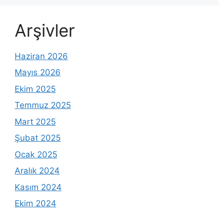
Arşivler
Haziran 2026
Mayıs 2026
Ekim 2025
Temmuz 2025
Mart 2025
Şubat 2025
Ocak 2025
Aralık 2024
Kasım 2024
Ekim 2024