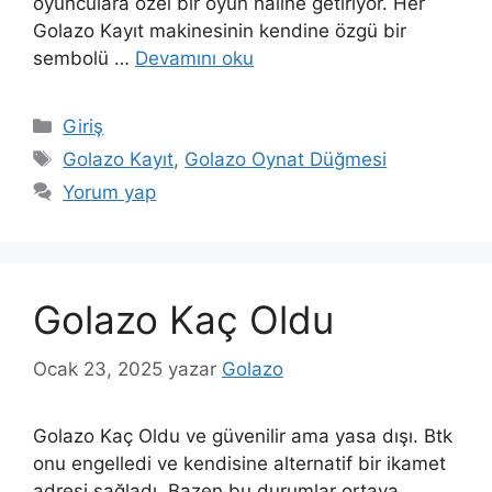
oyunculara özel bir oyun haline getiriyor. Her
Golazo Kayıt makinesinin kendine özgü bir
sembolü …
Devamını oku
Kategoriler
Giriş
Etiketler
Golazo Kayıt
,
Golazo Oynat Düğmesi
Yorum yap
Golazo Kaç Oldu
Ocak 23, 2025
yazar
Golazo
Golazo Kaç Oldu ve güvenilir ama yasa dışı. Btk
onu engelledi ve kendisine alternatif bir ikamet
adresi sağladı. Bazen bu durumlar ortaya