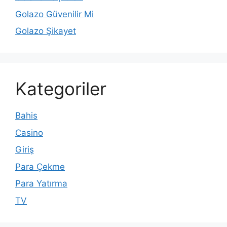
Golazo Güvenilir Mi
Golazo Şikayet
Kategoriler
Bahis
Casino
Giriş
Para Çekme
Para Yatırma
TV