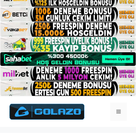
İçeriğe
atla
Menü