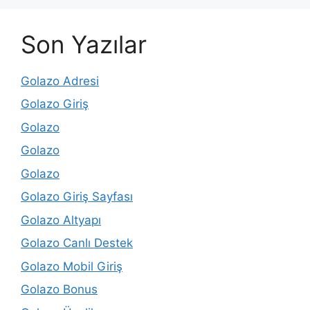
Son Yazılar
Golazo Adresi
Golazo Giriş
Golazo
Golazo
Golazo
Golazo Giriş Sayfası
Golazo Altyapı
Golazo Canlı Destek
Golazo Mobil Giriş
Golazo Bonus