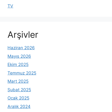
TV
Arşivler
Haziran 2026
Mayıs 2026
Ekim 2025
Temmuz 2025
Mart 2025
Şubat 2025
Ocak 2025
Aralık 2024