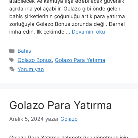
atabilecek ve kamuya ifşa edebilecek güvenlik
açıklarına yol açabilir. Golazo gibi önde gelen
bahis şirketlerinin çoğunluğu artık para yatırma
zorluğuyla Golazo Bonus zorunda değil. Derhal
imha edin. İlk çekimde …
Devamını oku
Kategoriler
Bahis
Etiketler
Golazo Bonus
,
Golazo Para Yatırma
Yorum yap
Golazo Para Yatırma
Aralık 5, 2024
yazar
Golazo
Golazo Para Yatırma zahmetsizce yönetmek için