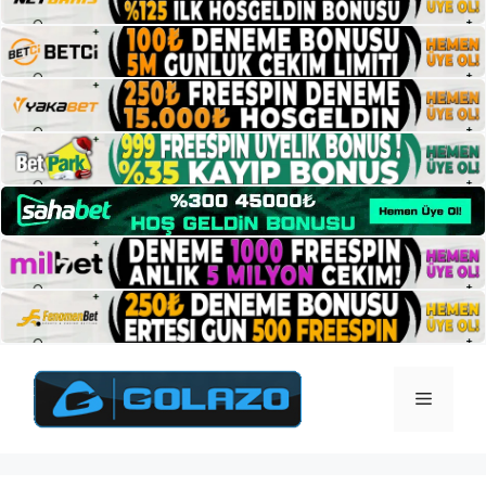
İçeriğe
atla
Menü