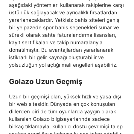
aşağıdaki yöntemleri kullanarak rakiplerine karşı
üstünlük sağlayacak ve ayrıcalıklı fırsatlardan
yararlanacaklardır. Yetkisiz bahis siteleri geniş
bir yelpazede spor bahis seçenekleri sunar ve
sürekli olarak sahte faturalandırma lisansları,
kayıt sertifikaları ve takip numaralarıyla
donatılmıştır. Bu avantajlardan yararlanarak
istikrarlı bir gelir kaynağı oluşturabilir ve
yolsuzluğun yol açtığı mali engelleri aşabiliriz.
Golazo Uzun Geçmiş
Uzun bir geçmişi olan, yüksek hızlı ve yasa dışı
bir web sitesidir. Dünyada en çok konuşulan
dillerden biri de tüm oyunlarda yaygın olarak
kullanılan Golazo bilgisayarlarında sadece
birkaç tıklamayla, kullanıcı dostu çevrimiçi talep