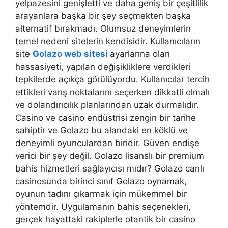
yelpazesini genişletti ve daha geniş bir çeşitlilik
arayanlara başka bir şey seçmekten başka
alternatif bırakmadı. Olumsuz deneyimlerin
temel nedeni sitelerin kendisidir. Kullanıcıların
site
Golazo web sitesi
ayarlarına olan
hassasiyeti, yapılan değişikliklere verdikleri
tepkilerde açıkça görülüyordu. Kullanıcılar tercih
ettikleri varış noktalarını seçerken dikkatli olmalı
ve dolandırıcılık planlarından uzak durmalıdır.
Casino ve casino endüstrisi zengin bir tarihe
sahiptir ve Golazo bu alandaki en köklü ve
deneyimli oyunculardan biridir. Güven endişe
verici bir şey değil. Golazo lisanslı bir premium
bahis hizmetleri sağlayıcısı mıdır? Golazo canlı
casinosunda birinci sınıf Golazo oynamak,
oyunun tadını çıkarmak için mükemmel bir
yöntemdir. Uygulamanın bahis seçenekleri,
gerçek hayattaki rakiplerle otantik bir casino