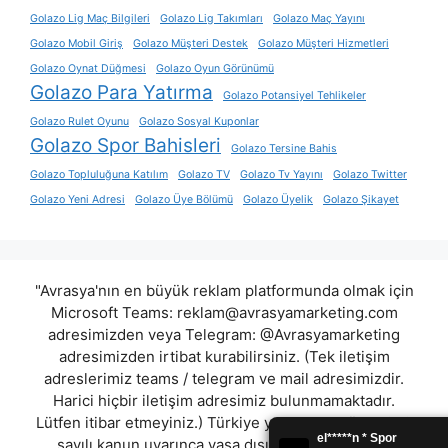
Golazo Lig Maç Bilgileri
Golazo Lig Takımları
Golazo Maç Yayını
Golazo Mobil Giriş
Golazo Müşteri Destek
Golazo Müşteri Hizmetleri
Golazo Oynat Düğmesi
Golazo Oyun Görünümü
Golazo Para Yatırma
Golazo Potansiyel Tehlikeler
Golazo Rulet Oyunu
Golazo Sosyal Kuponlar
Golazo Spor Bahisleri
Golazo Tersine Bahis
Golazo Topluluğuna Katılım
Golazo TV
Golazo Tv Yayını
Golazo Twitter
Golazo Yeni Adresi
Golazo Üye Bölümü
Golazo Üyelik
Golazo Şikayet
"Avrasya'nın en büyük reklam platformunda olmak için
Microsoft Teams:
reklam@avrasyamarketing.com
adresimizden veya Telegram: @Avrasyamarketing
adresimizden irtibat kurabilirsiniz. (Tek iletişim
adreslerimiz teams / telegram ve mail adresimizdir.
Harici hiçbir iletişim adresimiz bulunmamaktadır.
Lütfen itibar etmeyiniz.) Türkiye yasalarına göre 7258
sayılı kanun uyarınca yasa dışı bahis oynamanın