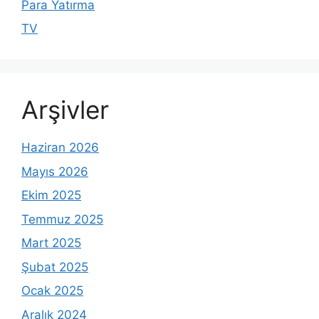
Para Yatırma
TV
Arşivler
Haziran 2026
Mayıs 2026
Ekim 2025
Temmuz 2025
Mart 2025
Şubat 2025
Ocak 2025
Aralık 2024