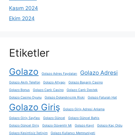
Kasım 2024
Ekim 2024
Etiketler
Golazo
Golazo Adresi
Golazo Adres Faydaları
Golazo Akıllı Telefon
Golazo Altyapı
Golazo Başarılı Casino
Golazo Bonus
Golazo Canlı Casino
Golazo Canlı Destek
Golazo Casino Oyunu
Golazo Dolandırıcılık Riski
Golazo Faturalı Hat
Golazo Giriş
Golazo Giriş Adresi Anlama
Golazo Giriş Sayfası
Golazo Güncel
Golazo Güncel Bahis
Golazo Güncel Giriş
Golazo Güvenilir Mi
Golazo Kayıt
Golazo Kaç Oldu
Golazo Kesintisiz İletişim
Golazo Kullanıcı Memnuniyeti