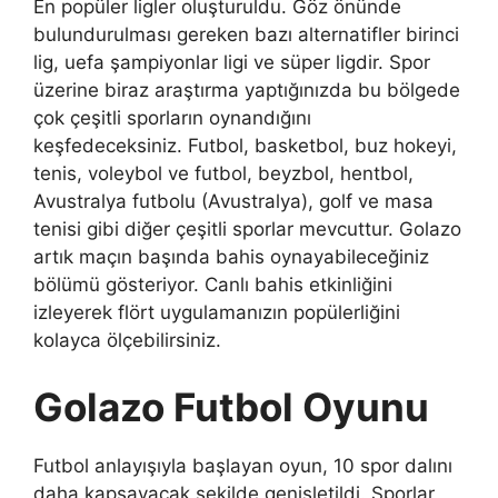
En popüler ligler oluşturuldu. Göz önünde
bulundurulması gereken bazı alternatifler birinci
lig, uefa şampiyonlar ligi ve süper ligdir. Spor
üzerine biraz araştırma yaptığınızda bu bölgede
çok çeşitli sporların oynandığını
keşfedeceksiniz. Futbol, ​​basketbol, ​​buz hokeyi,
tenis, voleybol ve futbol, ​​beyzbol, hentbol, ​​
Avustralya futbolu (Avustralya), golf ve masa
tenisi gibi diğer çeşitli sporlar mevcuttur. Golazo
artık maçın başında bahis oynayabileceğiniz
bölümü gösteriyor. Canlı bahis etkinliğini
izleyerek flört uygulamanızın popülerliğini
kolayca ölçebilirsiniz.
Golazo Futbol Oyunu
Futbol anlayışıyla başlayan oyun, 10 spor dalını
daha kapsayacak şekilde genişletildi. Sporlar