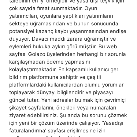
talebinin en iyi örneğidir ve yasa dışı teşvik için
çok sayıda fırsat sunmaktadır. Oyun
yatırımcıları, oyunlara yaptıkları yatırımların
sekteye uğramasından ve bunun sonucunda
potansiyel kazanç kaybı yaşanmasından endişe
duyuyor. Davacı maddi zarara uğramıştır ve
eylemleri hukuka aykırı görülmüştür. Bu web
sayfası Golazo üyelerinden herhangi bir sorunla
karşılaşmadan ödeme yapmasını
kolaylaştırmaktadır. En kapsamlı kullanıcı geri
bildirim platformuna sahiptir ve çeşitli
platformlardaki kullanıcılardan olumlu yorumlar
toplayarak dünyayı bilgilendirir ve piyasayı
güncel tutar. Yeni adresler bulmak için çevrimiçi
şikayet sayfalarını, önekleri veya numaraları
ziyaret edebilirsiniz. Şu anda bu sorunu çözmek
için yeni bir çözüm üzerinde çalışıyor. ‘Yasadışı
faturalandırma’ sayfası erişilmesine izin