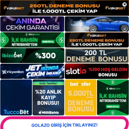
×
GOLAZO GİRİŞ İÇİN TIKLAYINIZ!