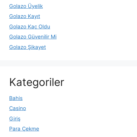
Golazo Üyelik
Golazo Kayıt
Golazo Kaç Oldu
Golazo Güvenilir Mi
Golazo Şikayet
Kategoriler
Bahis
Casino
Giriş
Para Çekme