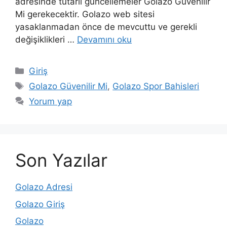
adresinde tutarlı güncellemeler Golazo Güvenilir
Mi gerekecektir. Golazo web sitesi
yasaklanmadan önce de mevcuttu ve gerekli
değişiklikleri …
Devamını oku
Kategoriler
Giriş
Etiketler
Golazo Güvenilir Mi
,
Golazo Spor Bahisleri
Yorum yap
Son Yazılar
Golazo Adresi
Golazo Giriş
Golazo