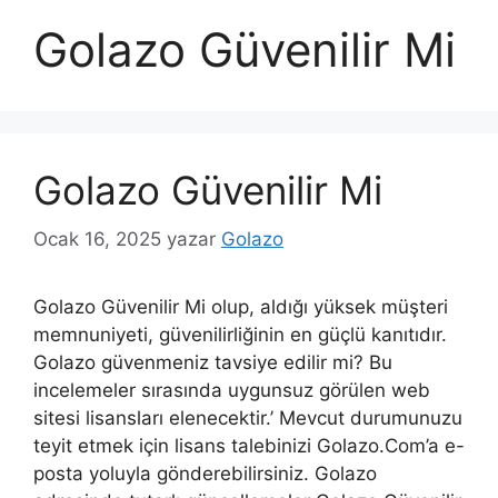
Golazo Güvenilir Mi
Golazo Güvenilir Mi
Ocak 16, 2025
yazar
Golazo
Golazo Güvenilir Mi olup, aldığı yüksek müşteri
memnuniyeti, güvenilirliğinin en güçlü kanıtıdır.
Golazo güvenmeniz tavsiye edilir mi? Bu
incelemeler sırasında uygunsuz görülen web
sitesi lisansları elenecektir.’ Mevcut durumunuzu
teyit etmek için lisans talebinizi Golazo.Com’a e-
posta yoluyla gönderebilirsiniz. Golazo