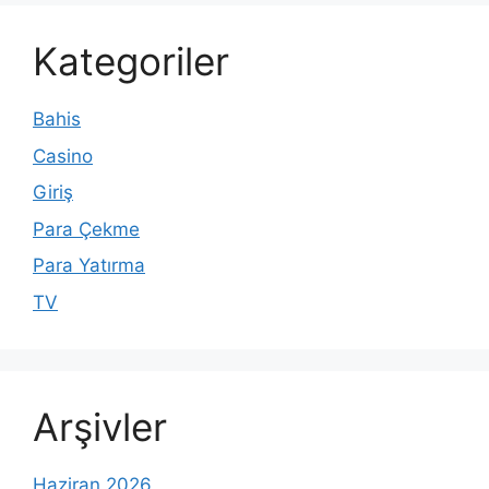
Kategoriler
Bahis
Casino
Giriş
Para Çekme
Para Yatırma
TV
Arşivler
Haziran 2026