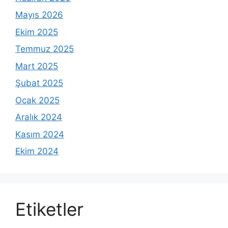
Mayıs 2026
Ekim 2025
Temmuz 2025
Mart 2025
Şubat 2025
Ocak 2025
Aralık 2024
Kasım 2024
Ekim 2024
Etiketler