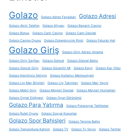
Golazo
Golazo Adresi
Golazo Adres Faydaları
Golazo Akıllı Telefon
Golazo Altyapı
Golazo Başarılı Casino
Golazo Bonus
Golazo Canlı Casino
Golazo Canlı Destek
Golazo Casino Oyunu
Golazo Dolandırıcılık Riski
Golazo Faturalı Hat
Golazo Giriş
Golazo Giriş Adresi Anlama
Golazo Giriş Sayfası
Golazo Güncel
Golazo Güncel Bahis
Golazo Güncel Giriş
Golazo Güvenilir Mi
Golazo Kayıt
Golazo Kaç Oldu
Golazo Kesintisiz İletişim
Golazo Kullanıcı Memnuniyeti
Golazo Lig Maç Bilgileri
Golazo Lig Takımları
Golazo Maç Yayını
Golazo Mobil Giriş
Golazo Müşteri Destek
Golazo Müşteri Hizmetleri
Golazo Oynat Düğmesi
Golazo Oyun Görünümü
Golazo Para Yatırma
Golazo Potansiyel Tehlikeler
Golazo Rulet Oyunu
Golazo Sosyal Kuponlar
Golazo Spor Bahisleri
Golazo Tersine Bahis
Golazo Topluluğuna Katılım
Golazo TV
Golazo Tv Yayını
Golazo Twitter