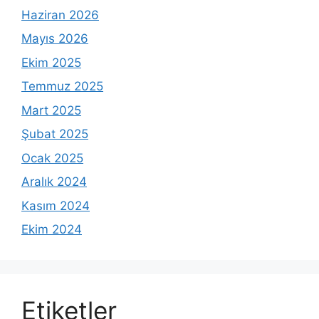
Haziran 2026
Mayıs 2026
Ekim 2025
Temmuz 2025
Mart 2025
Şubat 2025
Ocak 2025
Aralık 2024
Kasım 2024
Ekim 2024
Etiketler