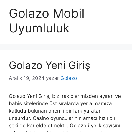
Golazo Mobil
Uyumluluk
Golazo Yeni Giriş
Aralık 19, 2024
yazar
Golazo
Golazo Yeni Giriş, bizi rakiplerimizden ayıran ve
bahis sitelerinde üst sıralarda yer almamıza
katkıda bulunan önemli bir fark yaratan
unsurdur. Casino oyuncularının amacı hızlı bir
şekilde kar elde etmektir. Golazo üyelik sayısını